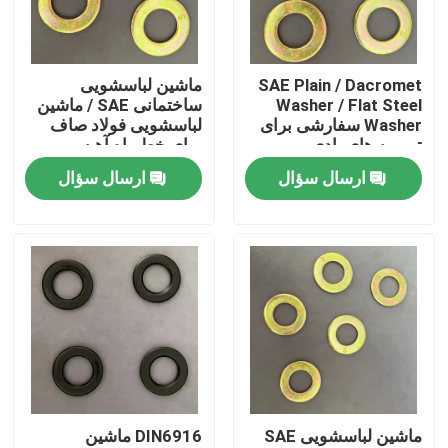
کارخانه تور
SAE Plain / Dacromet
ماشین لباسشویی
Washer / Flat Steel
ساختمانی SAE / ماشین
کنترل کیفیت
Washer سفارشی برای
لباسشویی فولاد صاف
توربین های بادی
برای خط راه آهن
ارسال سؤال
ارسال سؤال
درخواست نقل قول
ماشین لباسشویی فولاد صاف
ماشین لباسشویی فولادی سخت
ماشین آلات لباسشویی ساختاری فولادی
ماشین لباسشویی SAE
DIN6916 ماشین
ماشین لباسشویی سنگین