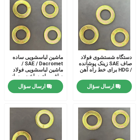
دستگاه شستشوی فولاد
ماشین لباسشویی ساده
صاف SAE زینک پوشانده
SAE / Dacromet /
/ HDG برای خط راه آهن
ماشین لباسشویی فولاد
صاف برای ساخت و ساز
ارسال سؤال
ارسال سؤال
خانه
محصولات
دربارهی ما