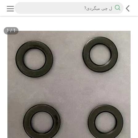
1
/
1