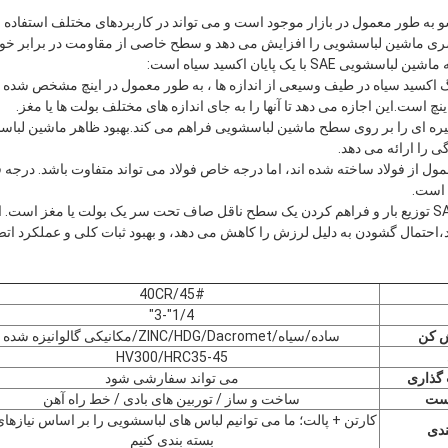
به طور معمول در بازار موجود است و می تواند در کاربردهای مختلف استفاد
ری ماشین لباسشویی را افزایش می دهد و سطح خاصی از مقاومت در برابر خورد
S با یک پایان اکسید سیاه است:
 اندازه: واشر SAE با رنگ اکسید سیاه در طیف وسیعی از اندازه ها ، به طور معمول در اینچ مش
 تیره ای را بر روی سطح ماشین لباسشویی فراهم می کند.بهبود ظاهر ماشین لبا
 را ارائه می دهد.
ای SAE به طور معمول از فولاد ساخته شده اند، اما درجه خاص فولاد می تواند متفاوت باشد. در
 است.
عملکرد: عملکرد اصلی واشر SAE توزیع بار و فراهم کردن یک سطح ناقل صاف تحت سر یک بولت یا مغز
مال گشودن به دلیل لرزش را کاهش می دهد، و بهبود ثبات کلی و عملکرد اتص
45#/40CR
1/4"-3"
 کن
ساده/سیاه/ZINC/HDG/Dacromet/مکانیکی گالوانیزه شده
HV300/HRC35-45
گذاری
می تواند سفارشی شود
ست
ساخت و ساز / توربین های بادی / خط راه آهن
کارتن + پالت؛ ما می توانیم لباس های لباسشویی را بر اساس نیازها
ندی
بسته بندی کنیم