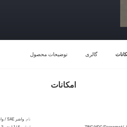
کانات
گالری
توضیحات محصول
امکانات
نام:
واشر SAE / واشر تخت
ZINC/H
اندازه:
1/4 اینچ - 3 اینچ