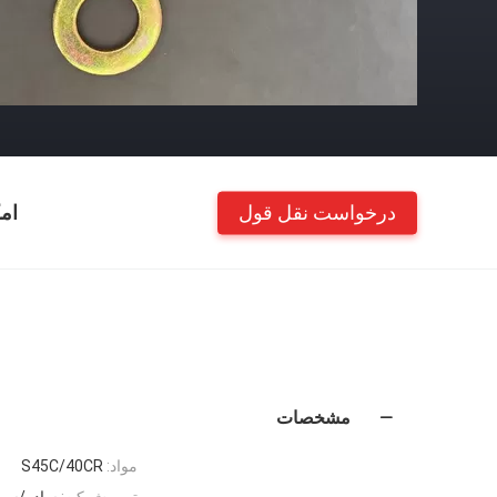
درخواست نقل قول
ام
مشخصات
مواد:
S45C/40CR
تمومش کن:
ساده/سیاه/DG/Dacromet