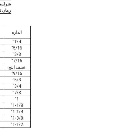
شرایط
زمان ت
اندازه
ق
1/4"
5/16"
3/8"
7/16"
نصف اینچ
9/16"
5/8"
3/4"
7/8"
1"
1-1/8"
1-1/4"
1-3/8"
1-1/2"