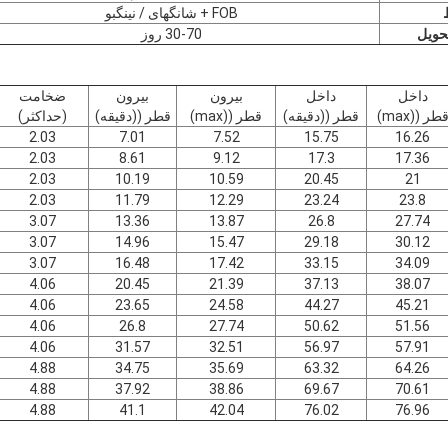
FOB + شانگهای / نینگبو
حویل
30-70 روز
داخل
داخل
بیرون
بیرون
ضخامت
طر ((max)
قطر ((دقيقه)
قطر ((max)
قطر ((دقيقه)
(حداکثر)
2.03
7.01
7.52
15.75
16.26
2.03
8.61
9.12
17.3
17.36
2.03
10.19
10.59
20.45
21
2.03
11.79
12.29
23.24
23.8
3.07
13.36
13.87
26.8
27.74
3.07
14.96
15.47
29.18
30.12
3.07
16.48
17.42
33.15
34.09
4.06
20.45
21.39
37.13
38.07
4.06
23.65
24.58
44.27
45.21
4.06
26.8
27.74
50.62
51.56
4.06
31.57
32.51
56.97
57.91
4.88
34.75
35.69
63.32
64.26
4.88
37.92
38.86
69.67
70.61
4.88
41.1
42.04
76.02
76.96