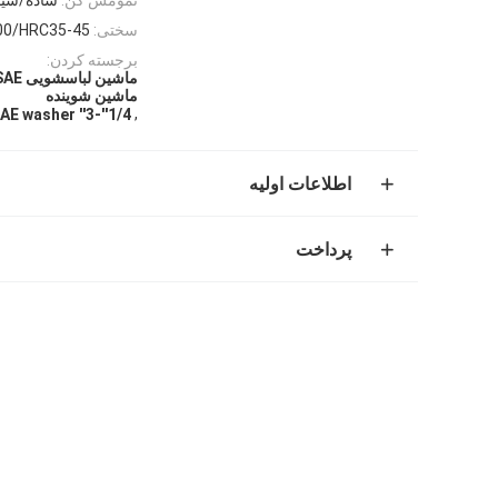
سختی:
00/HRC35-45
برجسته کردن:
ماشین شوینده
,
1/4''-3'' SAE washer
اطلاعات اولیه
پرداخت