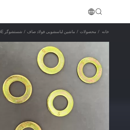
خانه
/
محصولات
/
ماشین لباسشویی فولاد صاف
/
شستشوگر SAE/شستشوگر فولاد مسطح، 1/4" - 3" اکسید سیاه