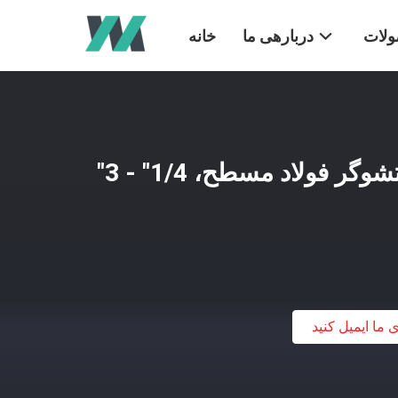
لات
دربارهی ما
خانه
شستشوگر SAE/شستشوگر فولاد مسطح، 1/4" - 3"
ی ما ایمیل کنید