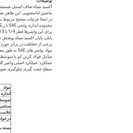
توضیحات:
آکسید سیاه صاف استیل شستشو 
ماشین لباسشویی. این ظاهر بص
در اینجا جزئیات صحیح مربوط به ماشین لباسشویی AE
محدوده
برای این واشرها قطر 1/4 تا 3 اینچ است.این اجازه می دهد تا آنها را به جای اندازه های مختلف بولت ها یا مغز.
پایان: پایان اکسید سیاه پوشش
برخی از حفاظت در برابر خوردگی
مواد: واشر ه
شامل فولاد کربن کم یا متوسط
سطح جفت گیری جلوگیری شود،احت
مواد
اندازه
تمومش
سختی
علامت 
درخوا
بسته ب