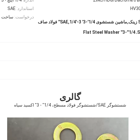
HV3
استاندارد:
SAE
درخواست:
ساخت و 
ماشین لباسشویی SAE زینک,ماشین شستشوی 1/4'-3' SAE,1/4'-3'' فولاد صاف
,
1/4''-3'' Flat Steel Washer
گالری
شستشوگر SAE/شستشوگر فولاد مسطح، 1/4" - 3" اکسید سیاه