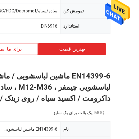
تمومش کن
ساده/سیاه/ZINC/HDG/Dacromet
استاندارد
DIN6916
بهترین قیمت
برای ما ایم
EN14399-6 ماشین لباسشویی / م
لباسشویی چیمفر ، 12-M36
داکرومت / اکسید سیاه / روی زینک / HDG
MOQ:
یک پالت برای یک سایز
نام
EN14399-6 ماشین لباسشویی