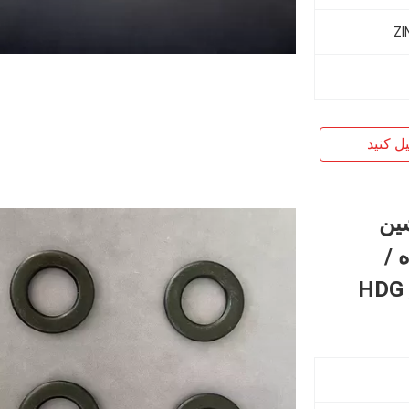
یل کنید
اشین
M ، ساده /