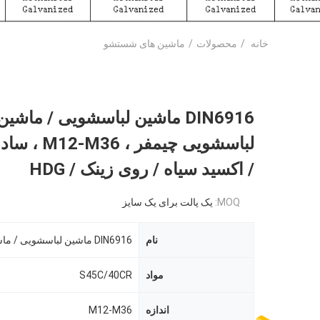
خانه
/
محصولات
/
ماشین های شستشو
DIN6916 ماشین لباسشویی / ماشین
لباسشویی چیمفر 
/ اکسید سیاه / روی زینک / HDG
MOQ:
یک پالت برای یک سایز
نام
DIN6916 ماشین لباسشویی / ماشین لباسشویی
مواد
S45C/40CR
اندازه
M12-M36