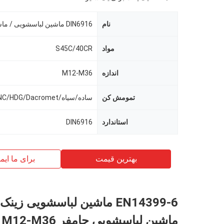
نام
DIN6916 ماشین لباسشویی / ماشین لباسشویی
مواد
S45C/40CR
اندازه
M12-M36
تمومش کن
ساده/سیاه/ZINC/HDG/Dacromet
استاندارد
DIN6916
بهترین قیمت
برای ما ایم
EN14399-6 ماشین لباسشویی زین
ماشین لباسشویی چامفر M12-M36