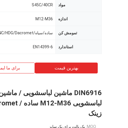
مواد
S45C/40CR
اندازه
M12-M36
تمومش کن
ساده/سیاه/ZINC/HDG/Dacromet
استاندارد
EN14399-6
بهترین قیمت
برای ما ایم
DIN6916 ماشین لباسشویی / ماشین
زینک
MOQ:
یک پالت برای یک سایز