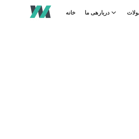
لات
دربارهی ما
خانه