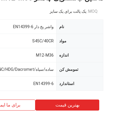
MOQ:
یک پالت برای یک سایز
نام
واشر پخ دار EN14399-6
مواد
S45C/40CR
اندازه
M12-M36
تمومش کن
ساده/سیاه/ZINC/HDG/Dacromet
استاندارد
EN14399-6
بهترین قیمت
برای ما ایم