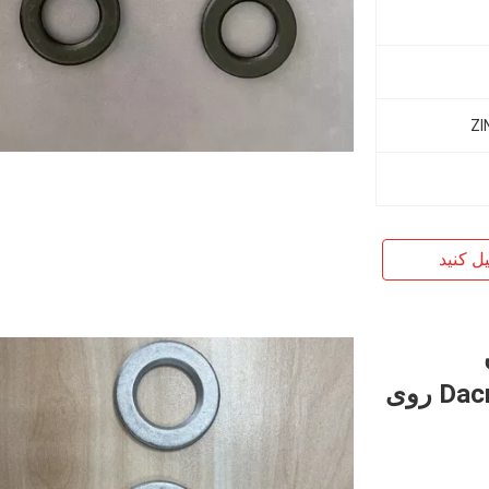
یل کنید
لباسشویی M12-M36 ساده / Dacromet روی