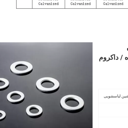
، M12-M36 ، ساده / داکروم