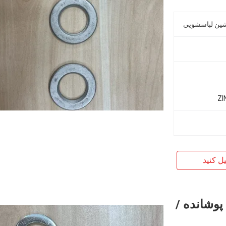
یل کنید
ک پوشانده /