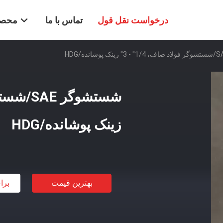
درخواست نقل قول
تماس با ما
محصو
زینک پوشانده/HDG
بهترین قیمت
برا