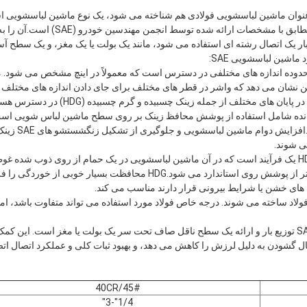
سشویی SAE، که به عنوان ماشین لباسشویی فولادی هم شناخته می شود، یک نوع ماشین لباسش
مورد استفاده قرار می گیرد و مطابق با مشخ
بار یک اتصال رشته ای استفاده می شود، مانند یک بولت یا یک مغز، و یک سطح آس
 ماشین لباسشویی SAE:
 اندازه: واشر SAE در محدوده اندازه های مختلفی در دسترس است که معمولاً در اینچ مشخص می 
شانده شامل استفاده از پوشش محافظ زینک بر روی سطح ماشین لباس شویی است. 
برابر خوردگی را 
ی شوند.
2گالوانیزه شدن گرم (HDG): HDG یک فرآیند است که در آن ماشین لباسشویی در یک حمام از روی ذوب
پوشش روی ضخیم تر و با دوام تر از پوشش روی استاندارد می شود.HDG محافظت ب
ای خشن یا شرایط بیرونی قرار دارند مناسب می کند.
ای SAE معمولاً از فولاد ساخته می شوند. درجه خاص فولاد مورد استفاده می تواند متفاوت باشد، 
عملکرد: عملکرد اصلی واشر SAE توزیع بار و ارائه یک سطح ناقل صاف تحت سر یک بولت یا مغز است.
گشودن به دلیل لرزش را کاهش می دهد، و بهبود ثبات کلی و عملکرد اتصال اتص
45#/40CR
1/4"-3"