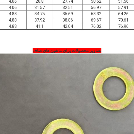
4.06
26.8
27.74
50.62
51.56
4.06
31.57
32.51
56.97
57.91
4.88
34.75
35.69
63.32
64.26
4.88
37.92
38.86
69.67
70.61
4.88
41.1
42.04
76.02
76.96
تصاویر محصولات برای ماشین های صاف