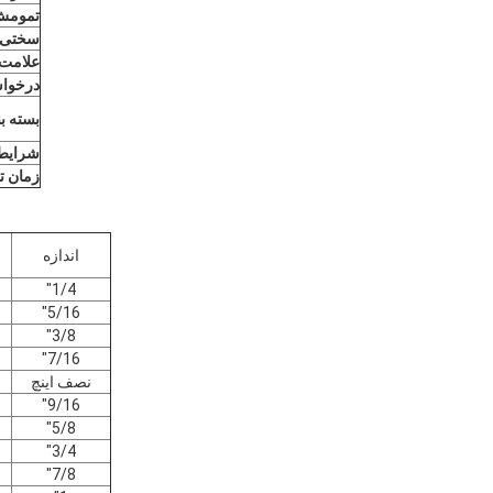
تمومش
سختی
علامت 
درخوا
بسته ب
شرایط
زمان ت
اندازه
ق
1/4"
5/16"
3/8"
7/16"
نصف اینچ
9/16"
5/8"
3/4"
7/8"