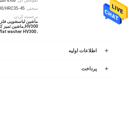
سختی:
00/HRC35-45
برجسته کردن:
HV300,ماشین تمیز کننده صاف SAE HRC35-45
,
flat washer HV300
اطلاعات اولیه
پرداخت