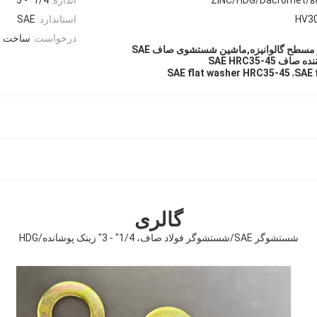
HV3
استاندارد:
SAE
درخواست:
ساخت و 
ماشین لباسشویی فلز مسطح گالوانیزه,ماشین شستشوی صاف SAE
,
SAE flat washer HRC35-45
SAE 
گالری
شستشوگر SAE/شستشوگر فولاد صاف، 1/4" - 3" زینک پوشانده/HDG