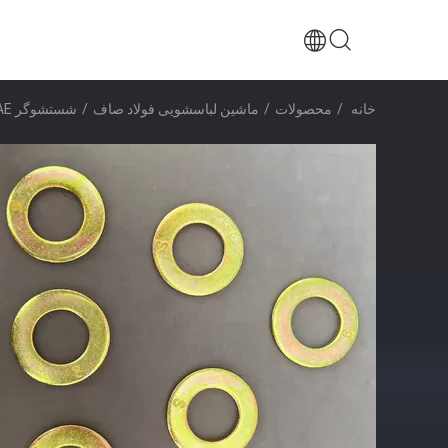
خانه
/
محصولات
/
ماشین لباسشویی فولاد صاف
/
شستشوگر SAE/شستشوگر فولاد صاف، 1/4" - 3" زینک پوشانده/HDG