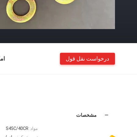
درخواست نقل قول
ام
مشخصات
مواد:
S45C/40CR
تمومش کن:
ساده/سیاه/DG/Dacromet