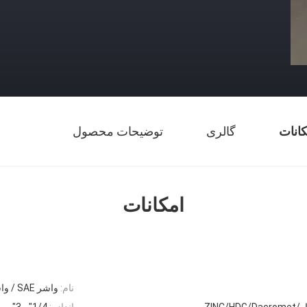
کانات
گالری
توضیحات محصول
امکانات
نام:
واشر SAE / واشر تخت
ZINC/H
اندازه:
1/4" - 3"