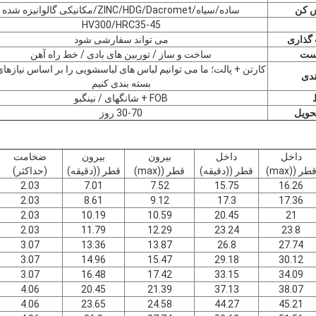
 کن
ساده/سیاه/ZINC/HDG/Dacromet/مکانیکی گالوانیزه شده
HV300/HRC35-45
گذاری
می تواند سفارشی شود
ست
ساخت و ساز / توربین های بادی / خط راه آهن
کارتن + پالت؛ ما می توانیم لباس های لباسشویی را بر اساس نیازها
ندی
بسته بندی کنیم
FOB + شانگهای / نینگبو
حویل
30-70 روز
داخل
داخل
بیرون
بیرون
ضخامت
طر ((max)
قطر ((دقيقه)
قطر ((max)
قطر ((دقيقه)
(حداکثر)
2.03
7.01
7.52
15.75
16.26
2.03
8.61
9.12
17.3
17.36
2.03
10.19
10.59
20.45
21
2.03
11.79
12.29
23.24
23.8
3.07
13.36
13.87
26.8
27.74
3.07
14.96
15.47
29.18
30.12
3.07
16.48
17.42
33.15
34.09
4.06
20.45
21.39
37.13
38.07
4.06
23.65
24.58
44.27
45.21