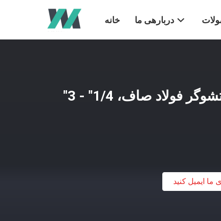
لات
دربارهی ما
خانه
شستشوگر SAE/شستشوگر فولاد صاف، 1/4" - 3"
ی ما ایمیل کنید