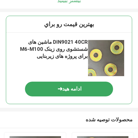
بیشتر ببینید
بهترين قيمت رو براي
DIN9021 40CR ماشین های
شستشوی روی زینک M6-M100
برای پروژه های زیربنایی
ادامه هید
محصولات توصیه شده