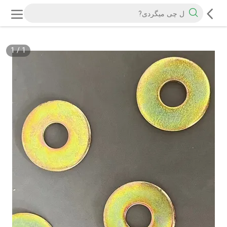
1
/
1