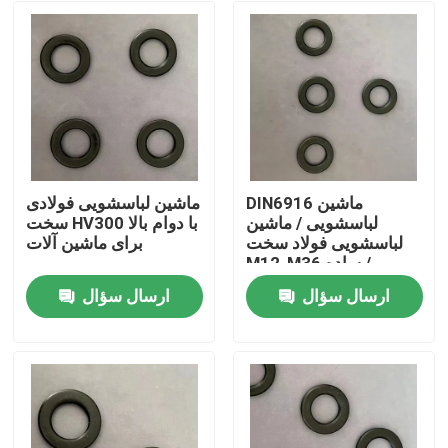
DIN6916 ماشین
ماشین لباسشویی فولادی
لباسشویی / ماشین
سخت HV300 با دوام بالا
لباسشویی فولاد سخت
برای ماشین آلات
M12-M36 ساده /
Dacromet
ارسال سؤال
ارسال سؤال
خانه
دربارهی ما
اطلاعات تماس