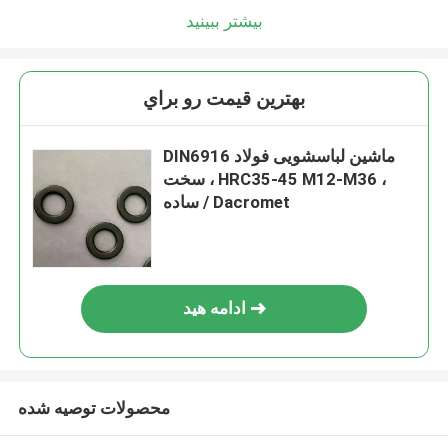
بیشتر ببینید
بهترين قيمت رو براي
DIN6916 ماشین لباسشویی فولاد
سخت ، HRC35-45 M12-M36 ،
ساده / Dacromet
ادامه هید
محصولات توصیه شده