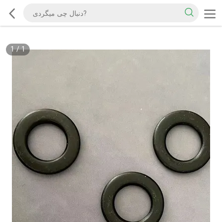
1
/
1