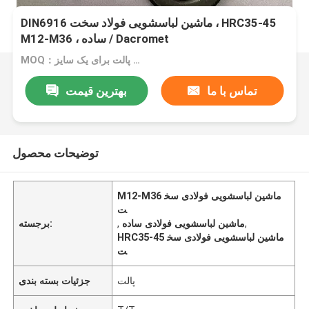
DIN6916 ماشین لباسشویی فولاد سخت ، HRC35-45
M12-M36 ، ساده / Dacromet
MOQ：یک پالت برای یک سایز
تماس با ما
بهترین قیمت
توضیحات محصول
M12-M36 ماشین لباسشویی فولادی سخ
ت
,
ماشین لباسشویی فولادی ساده
,
برجسته:
HRC35-45 ماشین لباسشویی فولادی سخ
ت
پالت
جزئیات بسته بندی