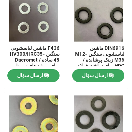
DIN6916 ماشین
F436 ماشین لباسشویی
لباسشویی سنگین M12-
سنگین HV300/HRC35-
M36 زینک پوشانده /
45 ساده / Dacromet
HDG برای ساخت فولاد
برای پروژه های زیربنایی
ارسال سؤال
ارسال سؤال
خانه
محصولات
دربارهی ما