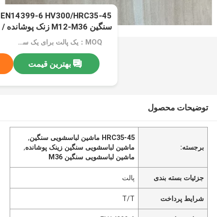
5
سنگین M12-M36 زنک پوشانده / HDG
MOQ：یک پالت برای یک سایز
بهترین قیمت
توضیحات محصول
HRC35-45 ماشین لباسشویی سنگین
,
برجسته:
ماشین لباسشویی سنگین زینک پوشانده
,
ماشین لباسشویی سنگین M36
جزئیات بسته بندی
پالت
شرایط پرداخت
T/T