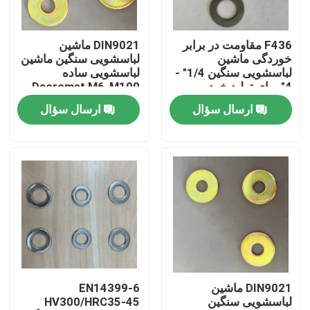
کارخانه تور
F436 مقاومت در برابر
DIN9021 ماشین
خوردگی ماشین
لباسشویی سنگین ماشین
لباسشویی سنگین 1/4" -
لباسشویی ساده
کنترل کیفیت
4" برای تولید خودرو
Dacromet M6-M100
برای تولید خودرو
ارسال سؤال
ارسال سؤال
درخواست نقل قول
ماشین لباسشویی فولاد صاف
ماشین لباسشویی فولادی سخت
ماشین آلات لباسشویی ساختاری فولادی
DIN9021 ماشین
EN14399-6
لباسشویی سنگین
HV300/HRC35-45
ماشین لباسشویی سنگین