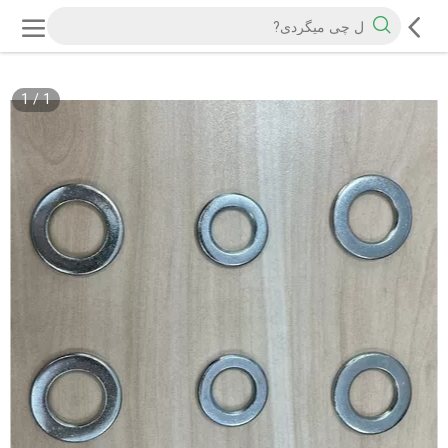
1
/
1