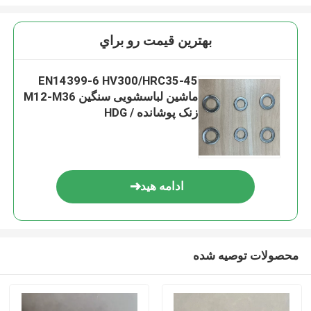
بهترين قيمت رو براي
EN14399-6 HV300/HRC35-45
ماشین لباسشویی سنگین M12-M36
زنک پوشانده / HDG
ادامه هید
محصولات توصیه شده