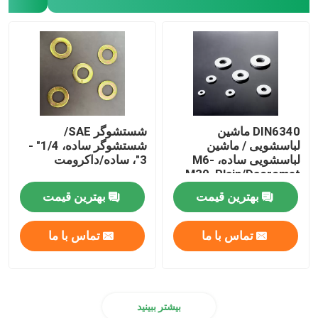
DIN6340 ماشین
شستشوگر SAE/
لباسشویی / ماشین
شستشوگر ساده، 1/4" -
لباسشویی ساده، M6-
3"، ساده/داکرومت
M30, Plain/Dacromet
بهترین قیمت
بهترین قیمت
تماس با ما
تماس با ما
بیشتر ببینید